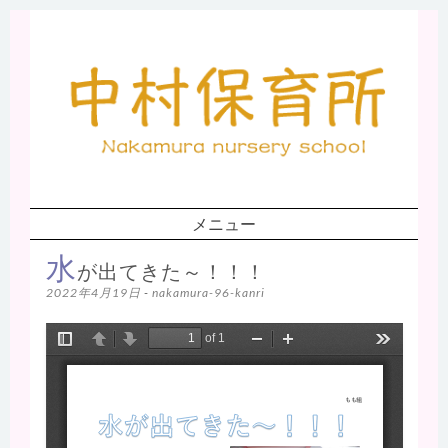
中
村保育所ホ
ームページ
メニュー
コンテンツへスキップ
水
が出てきた～！！！
2022年4月19日
-
nakamura-96-kanri