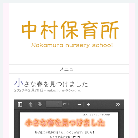
中
村保育所ホ
ームページ
メニュー
コンテンツへスキップ
小
さな春を見つけました
2023年2月20日
-
nakamura-96-kanri