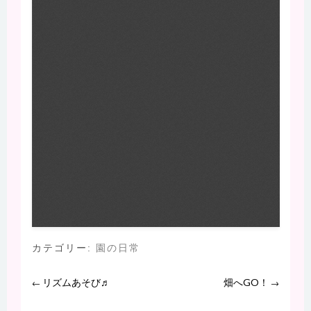
カテゴリー:
園の日常
リズムあそび♬
畑へGO！
←
→